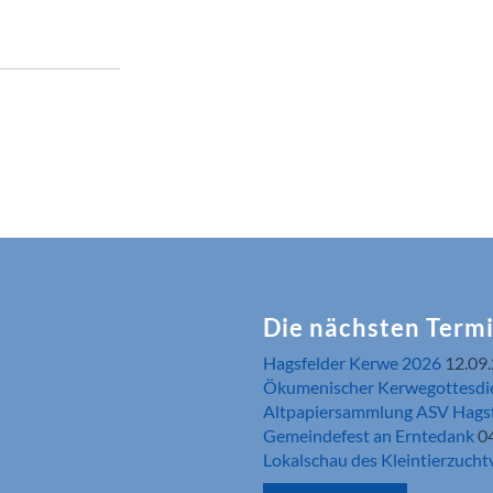
Die nächsten Term
Hagsfelder Kerwe 2026
12.09
Ökumenischer Kerwegottesdi
Altpapiersammlung ASV Hags
Gemeindefest an Erntedank
0
Lokalschau des Kleintierzucht