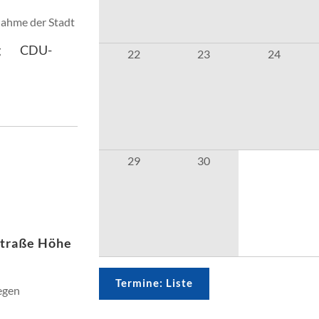
nahme der Stadt
g
CDU-
22
23
24
29
30
Straße Höhe
Termine: Liste
egen