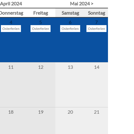
April 2024
Mai 2024 >
Donnerstag
Freitag
Samstag
Sonntag
4
5
6
7
Osterferien
Osterferien
Osterferien
Osterferien
11
12
13
14
18
19
20
21