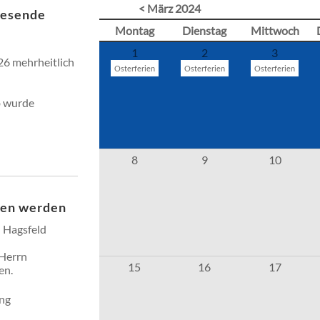
< März 2024
resende
Montag
Dienstag
Mittwoch
1
2
3
26 mehrheitlich
Osterferien
Osterferien
Osterferien
b wurde
8
9
10
ssen werden
 Hagsfeld
 Herrn
15
16
17
en.
ng