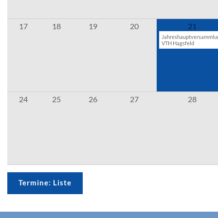
17
18
19
20
21
Jahreshauptversammlu
VTH Hagsfeld
24
25
26
27
28
Termine: Liste