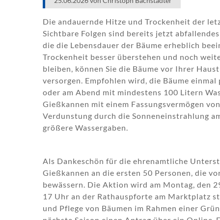
25.06.2026
von Christoph Bachstädter
Die andauernde Hitze und Trockenheit der let
Sichtbare Folgen sind bereits jetzt abfallende
die die Lebensdauer der Bäume erheblich beei
Trockenheit besser überstehen und noch weite
bleiben, können Sie die Bäume vor Ihrer Haust
versorgen. Empfohlen wird, die Bäume einma
oder am Abend mit mindestens 100 Litern Wass
Gießkannen mit einem Fassungsvermögen von je
Verdunstung durch die Sonneneinstrahlung am 
größere Wassergaben.
Als Dankeschön für die ehrenamtliche Unters
Gießkannen an die ersten 50 Personen, die v
bewässern. Die Aktion wird am Montag, den 29
17 Uhr an der Rathauspforte am Marktplatz sta
und Pflege von Bäumen im Rahmen einer Grünp
nächste Saison einen Antrag über ein Online-F