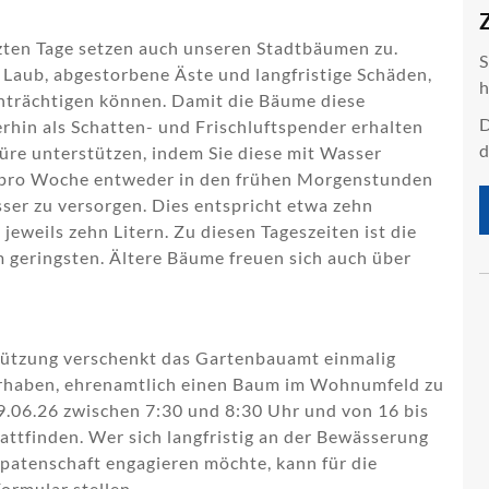
zten Tage setzen auch unseren Stadtbäumen zu.
S
s Laub, abgestorbene Äste und langfristige Schäden,
h
nträchtigen können. Damit die Bäume diese
D
rhin als Schatten- und Frischluftspender erhalten
d
üre unterstützen, indem Sie diese mit Wasser
l pro Woche entweder in den frühen Morgenstunden
er zu versorgen. Dies entspricht etwa zehn
weils zehn Litern. Zu diesen Tageszeiten ist die
geringsten. Ältere Bäume freuen sich auch über
tützung verschenkt das Gartenbauamt einmalig
orhaben, ehrenamtlich einen Baum im Wohnumfeld zu
.06.26 zwischen 7:30 und 8:30 Uhr und von 16 bis
ttfinden. Wer sich langfristig an der Bewässerung
atenschaft engagieren möchte, kann für die
ormular stellen.