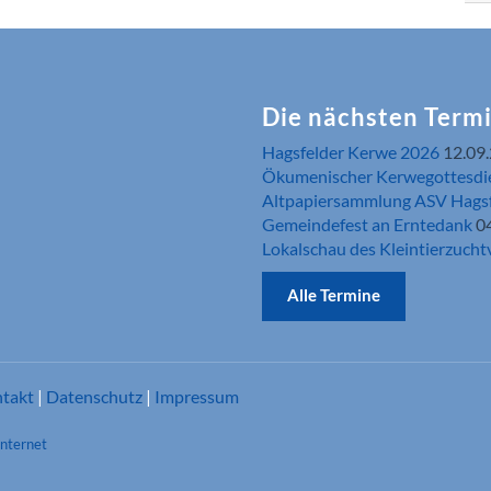
Die nächsten Term
Hagsfelder Kerwe 2026
12.09
Ökumenischer Kerwegottesdi
Altpapiersammlung ASV Hags
Gemeindefest an Erntedank
0
Lokalschau des Kleintierzucht
Alle Termine
takt
|
Datenschutz
|
Impressum
Internet