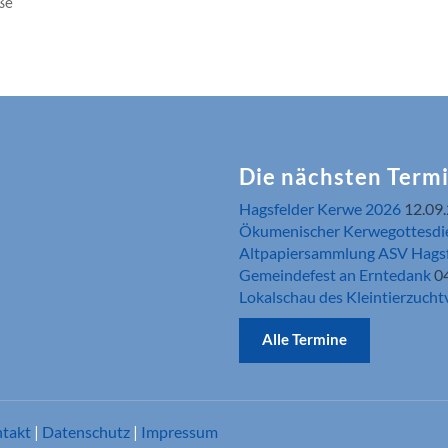
ße
Die nächsten Term
Hagsfelder Kerwe 2026
12.09
Ökumenischer Kerwegottesdi
Altpapiersammlung ASV Hags
Gemeindefest an Erntedank
0
Lokalschau des Kleintierzucht
Alle Termine
takt
|
Datenschutz
|
Impressum